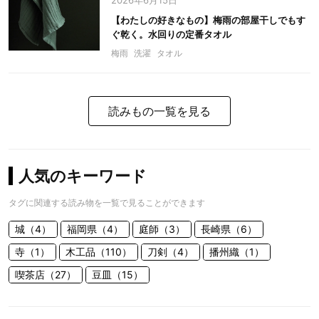
2026年6月15日
【わたしの好きなもの】梅雨の部屋干しでもす
ぐ乾く。水回りの定番タオル
梅雨
洗濯
タオル
読みもの一覧を見る
人気のキーワード
タグに関連する読み物を一覧で見ることができます
城（4）
福岡県（4）
庭師（3）
長崎県（6）
寺（1）
木工品（110）
刀剣（4）
播州織（1）
喫茶店（27）
豆皿（15）