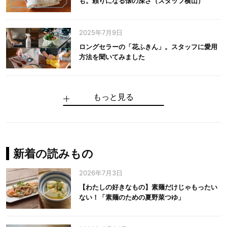
も。頼りになる懐の深さ（スタッフ横山）
2025年7月9日
ロングセラーの「花ふきん」。スタッフに愛用
方法を聞いてみました
もっと見る
手仕事だからできる“いいもの”を作り続ける。
麻の老舗が届けたい、麻の魅力をのせた衣「中
中川政七商店の謎を解く、6つの問いと1つの答
100年先の日本に工芸があるように。中川政七
中川政七商店スタッフが綴る「今日も、土鍋ま
【わたしの好きなもの】素麺だけじゃもったい
伝統の「江戸硝子」を今につなぐ田島硝子
川政七商店の麻」
え
商店のものづくり
かせ日記」
ない！「素麺のための夏野菜つゆ」
中川政七商店の麻
中川政七商店
中川政七商店
花ふきん
まちづくり
新着の読みもの
2026年7月3日
【わたしの好きなもの】素麺だけじゃもったい
ない！「素麺のための夏野菜つゆ」