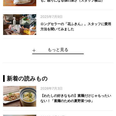
も。頼りになる懐の深さ（スタッフ横山）
2025年7月9日
ロングセラーの「花ふきん」。スタッフに愛用
方法を聞いてみました
もっと見る
手仕事だからできる“いいもの”を作り続ける。
麻の老舗が届けたい、麻の魅力をのせた衣「中
中川政七商店の謎を解く、6つの問いと1つの答
100年先の日本に工芸があるように。中川政七
中川政七商店スタッフが綴る「今日も、土鍋ま
【わたしの好きなもの】素麺だけじゃもったい
伝統の「江戸硝子」を今につなぐ田島硝子
川政七商店の麻」
え
商店のものづくり
かせ日記」
ない！「素麺のための夏野菜つゆ」
中川政七商店の麻
中川政七商店
中川政七商店
花ふきん
まちづくり
新着の読みもの
2026年7月3日
【わたしの好きなもの】素麺だけじゃもったい
ない！「素麺のための夏野菜つゆ」