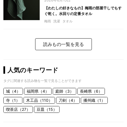
2026年6月15日
【わたしの好きなもの】梅雨の部屋干しでもす
ぐ乾く。水回りの定番タオル
梅雨
洗濯
タオル
読みもの一覧を見る
人気のキーワード
タグに関連する読み物を一覧で見ることができます
城（4）
福岡県（4）
庭師（3）
長崎県（6）
寺（1）
木工品（110）
刀剣（4）
播州織（1）
喫茶店（27）
豆皿（15）