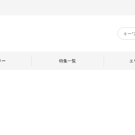
キ
ー
ワ
ー
ド
リー
特集一覧
エ
検
索
のものづくり
日本の暮らし
中川政七商店のひと
ねて
産地探訪
ひとを訪ねて