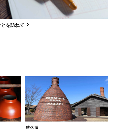
ひとを訪ねて
波佐見