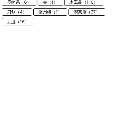
長崎県（6）
寺（1）
木工品（110）
刀剣（4）
播州織（1）
喫茶店（27）
豆皿（15）