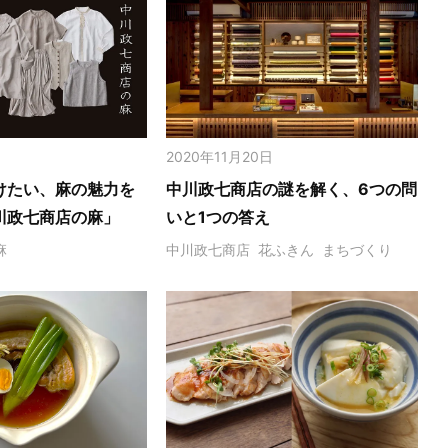
2020年11月20日
けたい、麻の魅力を
中川政七商店の謎を解く、6つの問
川政七商店の麻」
いと1つの答え
麻
中川政七商店
花ふきん
まちづくり