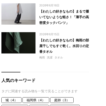
2026年6月16日
【わたしの好きなもの】まるで履
いてないような軽さ！「薄手の高
密度タックパンツ」
2026年6月15日
【わたしの好きなもの】梅雨の部
屋干しでもすぐ乾く。水回りの定
番タオル
梅雨
洗濯
タオル
人気のキーワード
タグに関連する読み物を一覧で見ることができます
城（4）
福岡県（4）
庭師（3）