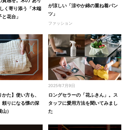
の質感を。木の‟あり
が涼しい「涼やか綿の重ね着パン
さしく寄り添う「木端
ツ」
子と花台」
ファッション
2025年7月9日
りかた】使い方も、
ロングセラーの「花ふきん」。ス
。頼りになる懐の深
タッフに愛用方法を聞いてみまし
横山）
た