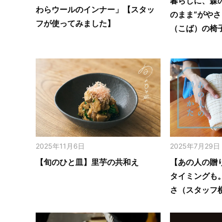
暮らしに、森
わらウールのインナー」【スタッ
のまま”がや
フが使ってみました】
（こば）の椅
2025年11月6日
2025年7月29日
【旬のひと皿】里芋の共和え
【あの人の贈
タイミングも
さ（スタッフ