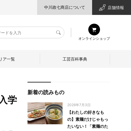
中川政七商店について
店舗情報
検
オンラインショップ
索
リア一覧
工芸百科事典
新着の読みもの
入学
2026年7月3日
【わたしの好きなも
の】素麺だけじゃもっ
たいない！「素麺のた