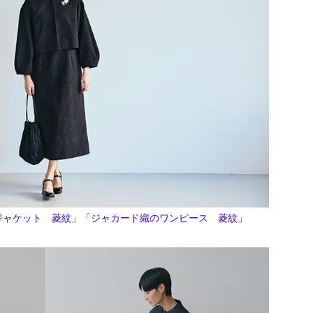
ジャケット 菱紋
」「
ジャカード織のワンピース 菱紋
」