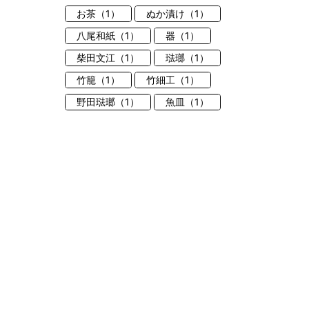
お茶（1）
ぬか漬け（1）
八尾和紙（1）
器（1）
柴田文江（1）
琺瑯（1）
竹籠（1）
竹細工（1）
野田琺瑯（1）
魚皿（1）