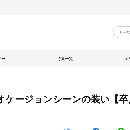
キ
ー
ワ
ー
ド
リー
特集一覧
エ
検
索
オケージョンシーンの装い【卒
のものづくり
日本の暮らし
中川政七商店のひと
ねて
産地探訪
ひとを訪ねて