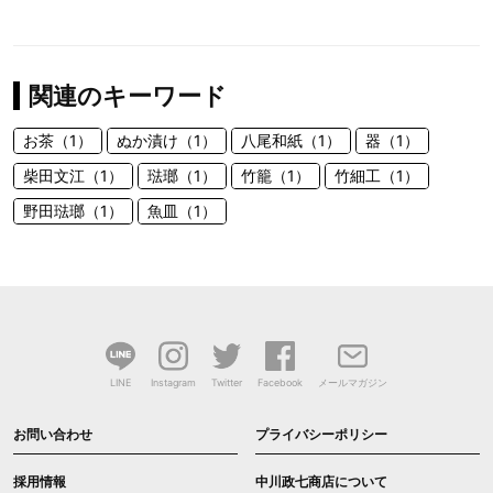
関連のキーワード
お茶（1）
ぬか漬け（1）
八尾和紙（1）
器（1）
柴田文江（1）
琺瑯（1）
竹籠（1）
竹細工（1）
野田琺瑯（1）
魚皿（1）
LINE
Instagram
Twitter
Facebook
メールマガジン
お問い合わせ
プライバシーポリシー
採用情報
中川政七商店について