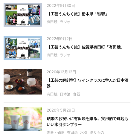
2022年9月30日
【工芸うんちく旅】栃木県「琺瑯」
有田焼
ラジオ
2022年9月2日
【工芸うんちく旅】佐賀県有田町「有田焼」
有田焼
ラジオ
2020年12月12日
【工芸の解剖学】ワイングラスに学んだ日本酒
器
有田焼
日本酒
食器
2020年5月29日
結婚のお祝いに有田焼を贈る。実用的で縁起も
いい水引タンブラー
陶器・磁器
有田焼
水引
贈りもの