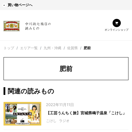
買い物ページへ
オンラインショップ
トップ
エリア一覧
九州・沖縄
佐賀県
肥前
肥前
関連の読みもの
2022年11月11日
【工芸うんちく旅】宮城県鳴子温泉「こけし」
こけし
ラジオ