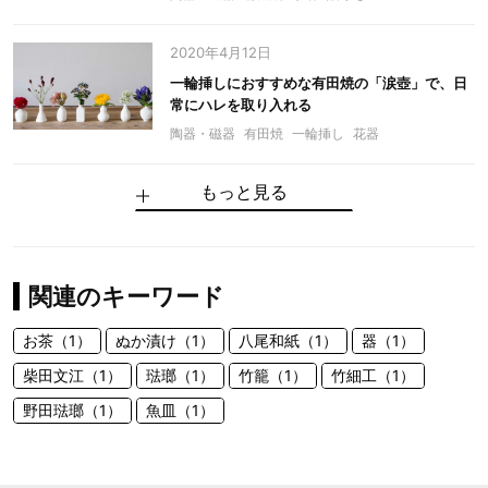
2020年4月12日
一輪挿しにおすすめな有田焼の「涙壺」で、日
常にハレを取り入れる
陶器・磁器
有田焼
一輪挿し
花器
もっと見る
関連のキーワード
お茶（1）
ぬか漬け（1）
八尾和紙（1）
器（1）
柴田文江（1）
琺瑯（1）
竹籠（1）
竹細工（1）
野田琺瑯（1）
魚皿（1）