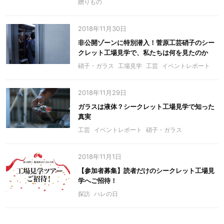
贈りもの
2018年11月30日
非公開ゾーンに特別潜入！菅原工芸硝子のシー
クレット工場見学で、私たちは何を見たのか
硝子・ガラス
工場見学
工芸
イベントレポート
2018年11月29日
ガラスは液体？シークレット工場見学で知った
真実
工芸
イベントレポート
硝子・ガラス
2018年11月1日
【参加者募集】読者だけのシークレット工場見
学へご招待！
探訪
ハレの日