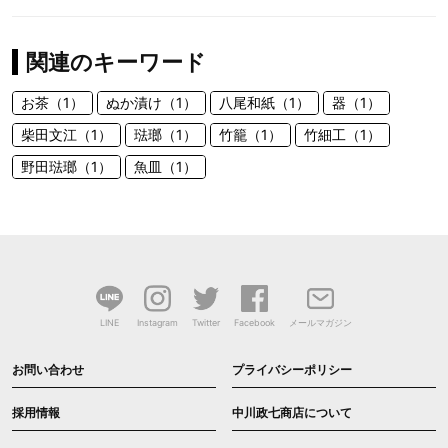
関連のキーワード
お茶（1）
ぬか漬け（1）
八尾和紙（1）
器（1）
柴田文江（1）
琺瑯（1）
竹籠（1）
竹細工（1）
野田琺瑯（1）
魚皿（1）
LINE
Instagram
Twitter
Facebook
メールマガジン
お問い合わせ
プライバシーポリシー
採用情報
中川政七商店について