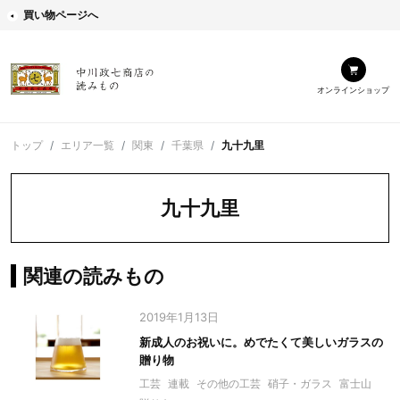
買い物ページへ
オンラインショップ
トップ
エリア一覧
関東
千葉県
九十九里
九十九里
関連の読みもの
2019年1月13日
新成人のお祝いに。めでたくて美しいガラスの
贈り物
工芸
連載
その他の工芸
硝子・ガラス
富士山