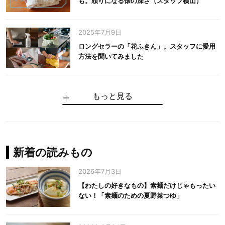
も。頼りになる懐の深さ（スタッフ横山）
2025年7月9日
ロングセラーの「花ふきん」。スタッフに愛用
方法を聞いてみました
もっと見る
手仕事だからできる“いいもの”を作り続ける。
麻の老舗が届けたい、麻の魅力をのせた衣「中
中川政七商店の謎を解く、6つの問いと1つの答
100年先の日本に工芸があるように。中川政七
中川政七商店スタッフが綴る「今日も、土鍋ま
【わたしの好きなもの】素麺だけじゃもったい
伝統の「江戸硝子」を今につなぐ田島硝子
川政七商店の麻」
え
商店のものづくり
かせ日記」
ない！「素麺のための夏野菜つゆ」
中川政七商店の麻
中川政七商店
中川政七商店
花ふきん
まちづくり
新着の読みもの
2026年7月3日
【わたしの好きなもの】素麺だけじゃもったい
ない！「素麺のための夏野菜つゆ」