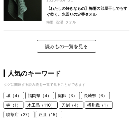
2026年6月15日
【わたしの好きなもの】梅雨の部屋干しでもす
ぐ乾く。水回りの定番タオル
梅雨
洗濯
タオル
読みもの一覧を見る
人気のキーワード
タグに関連する読み物を一覧で見ることができます
城（4）
福岡県（4）
庭師（3）
長崎県（6）
寺（1）
木工品（110）
刀剣（4）
播州織（1）
喫茶店（27）
豆皿（15）