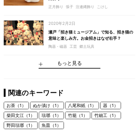
正月飾り
張子
注連縄飾り
こけし
2020年2月2日
瀬戸「招き猫ミュージアム」で知る、招き猫の
意味と楽しみ方。お金招きはなぜ右手？
陶器・磁器
工芸
郷土玩具
もっと見る
関連のキーワード
お茶（1）
ぬか漬け（1）
八尾和紙（1）
器（1）
柴田文江（1）
琺瑯（1）
竹籠（1）
竹細工（1）
野田琺瑯（1）
魚皿（1）