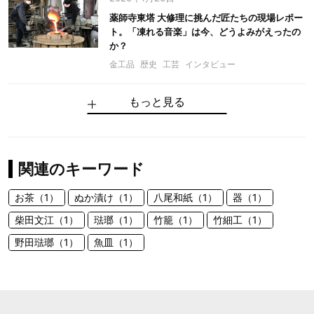
薬師寺東塔 大修理に挑んだ匠たちの現場レポー
ト。「凍れる音楽」は今、どうよみがえったの
か？
金工品
歴史
工芸
インタビュー
もっと見る
関連のキーワード
お茶（1）
ぬか漬け（1）
八尾和紙（1）
器（1）
柴田文江（1）
琺瑯（1）
竹籠（1）
竹細工（1）
野田琺瑯（1）
魚皿（1）