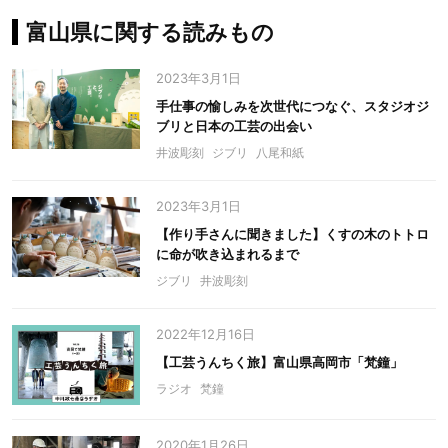
富山県に関する読みもの
2023年3月1日
手仕事の愉しみを次世代につなぐ、スタジオジ
ブリと日本の工芸の出会い
井波彫刻
ジブリ
八尾和紙
2023年3月1日
【作り手さんに聞きました】くすの木のトトロ
に命が吹き込まれるまで
ジブリ
井波彫刻
2022年12月16日
【工芸うんちく旅】富山県高岡市「梵鐘」
ラジオ
梵鐘
2020年1月26日