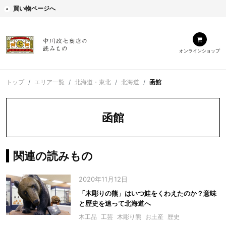
買い物ページへ
オンラインショップ
トップ
エリア一覧
北海道・東北
北海道
函館
函館
関連の読みもの
2020年11月12日
「木彫りの熊」はいつ鮭をくわえたのか？意味
と歴史を追って北海道へ
木工品
工芸
木彫り熊
お土産
歴史