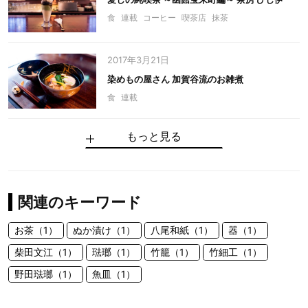
食
連載
コーヒー
喫茶店
抹茶
2017年3月21日
染めもの屋さん 加賀谷流のお雑煮
食
連載
もっと見る
関連のキーワード
お茶（1）
ぬか漬け（1）
八尾和紙（1）
器（1）
柴田文江（1）
琺瑯（1）
竹籠（1）
竹細工（1）
野田琺瑯（1）
魚皿（1）