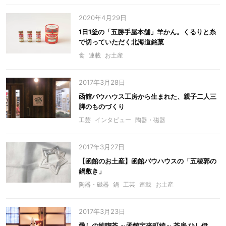
2020年4月29日
1日1釜の「五勝手屋本舗」羊かん。くるりと糸
で切っていただく北海道銘菓
食
連載
お土産
2017年3月28日
函館バウハウス工房から生まれた、親子二人三
脚のものづくり
工芸
インタビュー
陶器・磁器
2017年3月27日
【函館のお土産】函館バウハウスの「五稜郭の
鍋敷き」
陶器・磁器
鍋
工芸
連載
お土産
2017年3月23日
愛しの純喫茶 ～函館宝来町編～ 茶房 ひし伊