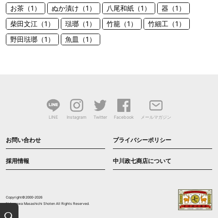
お茶（1）
ぬか漬け（1）
八尾和紙（1）
器（1）
柴田文江（1）
琺瑯（1）
竹籠（1）
竹細工（1）
野田琺瑯（1）
魚皿（1）
LINE
Instagram
Twitter
Facebook
メールマガジン
お問い合わせ
プライバシーポリシー
採用情報
中川政七商店について
Copyright©2000-2026
Nakagawa Masashichi Shoten All Rights Reserved.