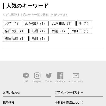
人気のキーワード
タグに関連する読み物を一覧で見ることができます
お茶（1）
ぬか漬け（1）
八尾和紙（1）
器（1）
柴田文江（1）
琺瑯（1）
竹籠（1）
竹細工（1）
野田琺瑯（1）
魚皿（1）
LINE
Instagram
Twitter
Facebook
メールマガジン
お問い合わせ
プライバシーポリシー
採用情報
中川政七商店について