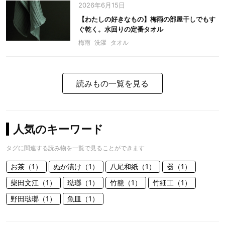
2026年6月15日
【わたしの好きなもの】梅雨の部屋干しでもす
ぐ乾く。水回りの定番タオル
梅雨
洗濯
タオル
読みもの一覧を見る
人気のキーワード
タグに関連する読み物を一覧で見ることができます
お茶（1）
ぬか漬け（1）
八尾和紙（1）
器（1）
柴田文江（1）
琺瑯（1）
竹籠（1）
竹細工（1）
野田琺瑯（1）
魚皿（1）