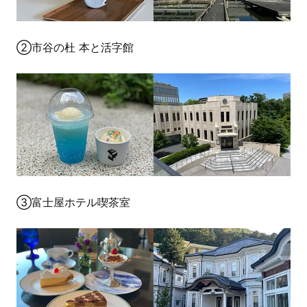
②市谷の杜 本と活字館
③富士屋ホテル喫茶室