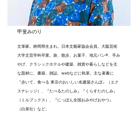
甲斐みのり
文筆家。静岡県生まれ。日本文藝家協会会員。大阪芸術
大学文芸学科卒業。旅、散歩、お菓子、地元パン®️、手み
やげ、クラシックホテルや建築、雑貨や暮らしなどを主
な題材に、書籍、雑誌、webなどに執筆。主な著書に
『歩いて、食べる 東京のおいしい名建築さんぽ』（エク
スナレッジ）、『たべるたのしみ』『くらすたのしみ』
（ミルブックス）、『にっぽん全国おみやげおやつ』
（白泉社）など。