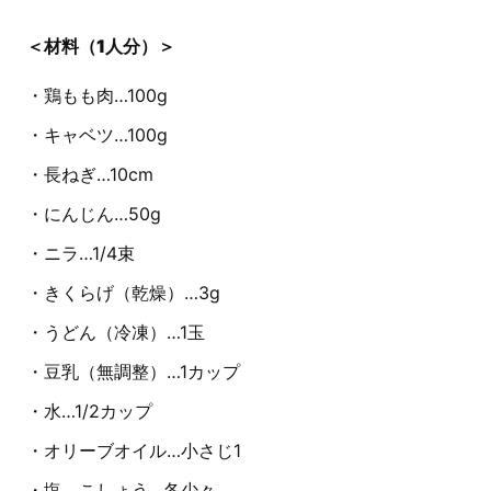
＜材料（1人分）＞
・鶏もも肉…100g
・キャベツ…100g
・長ねぎ…10cm
・にんじん…50g
・ニラ…1/4束
・きくらげ（乾燥）…3g
・うどん（冷凍）…1玉
・豆乳（無調整）…1カップ
・水…1/2カップ
・オリーブオイル…小さじ1
・塩、こしょう…各少々