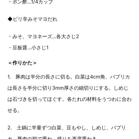
・ポン酢…1/4カップ
◆ピリ辛みそマヨだれ
・みそ、マヨネーズ…各大さじ2
・豆板醤…小さじ1
＜作りかた＞
1. 豚肉は半分の長さに切る。白菜は4cm角、パプリカ
は長さを半分に切り3mm厚さの細切りにする。しめじ
は石づきを切ってほぐす。各たれの材料をうつわに合わ
せる。
2. 土鍋に半量ずつ白菜、豆もやし、しめじ、パプリ
カ、豚肉の順で重ね、残りを再度重ねる。