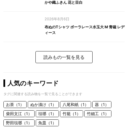
かや織ふきん 花と目白
2026年8月6日
布ぬのTシャツ ボーラレース水玉大 M 青磁 レデ
ィース
読みもの一覧を見る
人気のキーワード
タグに関連する読み物を一覧で見ることができます
お茶（1）
ぬか漬け（1）
八尾和紙（1）
器（1）
柴田文江（1）
琺瑯（1）
竹籠（1）
竹細工（1）
野田琺瑯（1）
魚皿（1）