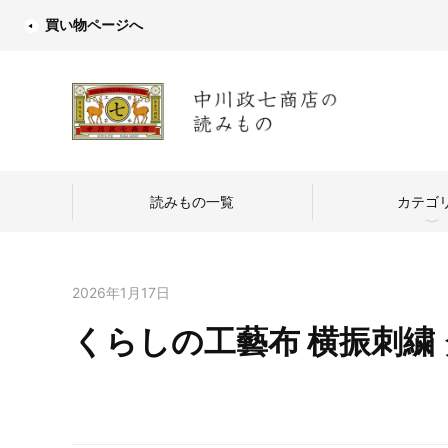
買い物ページへ
読みもの一覧
カテゴ
2026年1月17日
くらしの工藝布 横振刺繍 
中川政七商店
つくり手を訪