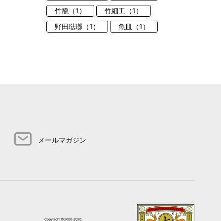
竹籠（1）
竹細工（1）
野田琺瑯（1）
魚皿（1）
メールマガジン
Copyright©2000-2026