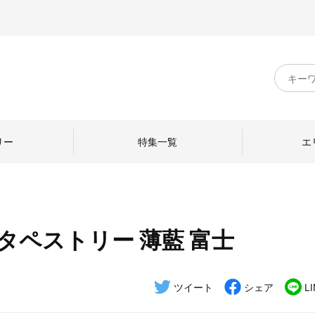
キ
ー
ワ
ー
ド
リー
特集一覧
エ
検
索
タペストリー 薄藍 富士
のものづくり
日本の暮らし
中川政七商店のひと
ねて
産地探訪
ひとを訪ねて
ツイート
シェア
L