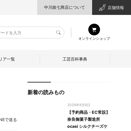
中川政七商店について
店舗情報
検
オンラインショップ
索
リア一覧
工芸百科事典
新着の読みもの
2026年8月6日
【予約商品・EC常設】
奈良御菓子製造所
INEで送る
ocasi シルクチーズケ