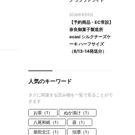
2026年8月6日
【予約商品・EC常設】
奈良御菓子製造所
ocasi シルクチーズケ
ーキ ハーフサイズ
（8/13-14発送分）
人気のキーワード
タグに関連する読み物を一覧で見ることがで
きます
お茶（1）
ぬか漬け（1）
八尾和紙（1）
器（1）
柴田文江（1）
琺瑯（1）