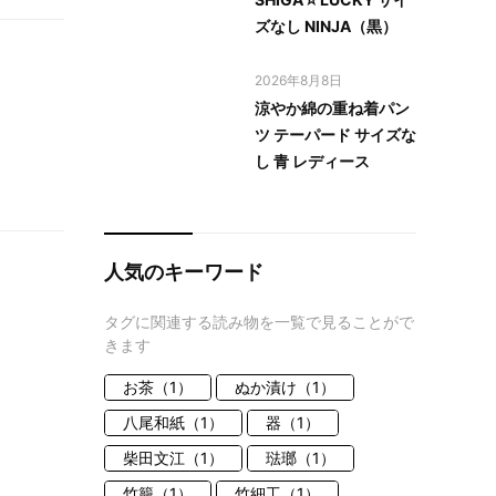
ズなし NINJA（黒）
2026年8月8日
涼やか綿の重ね着パン
ツ テーパード サイズな
し 青 レディース
人気のキーワード
タグに関連する読み物を一覧で見ることがで
きます
お茶（1）
ぬか漬け（1）
八尾和紙（1）
器（1）
柴田文江（1）
琺瑯（1）
竹籠（1）
竹細工（1）