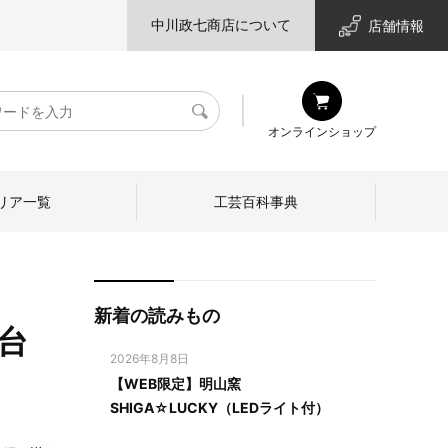
中川政七商店について
店舗情報
検
オンラインショップ
索
リア一覧
工芸百科事典
新着の読みもの
台
2026年8月8日
【WEB限定】明山窯
SHIGA☆LUCKY（LEDライト付）