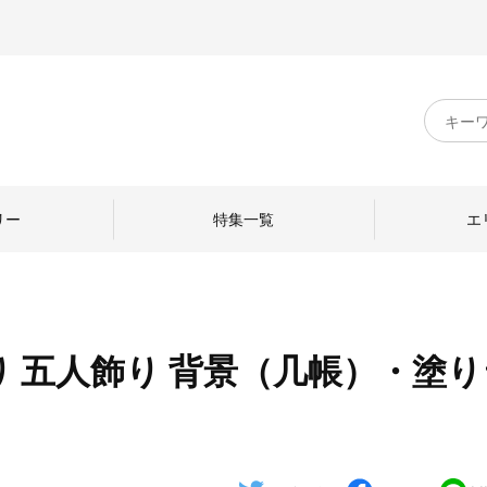
キ
ー
ワ
ー
ド
リー
特集一覧
エ
検
索
 五人飾り 背景（几帳）・塗り
のものづくり
日本の暮らし
中川政七商店のひと
ねて
産地探訪
ひとを訪ねて