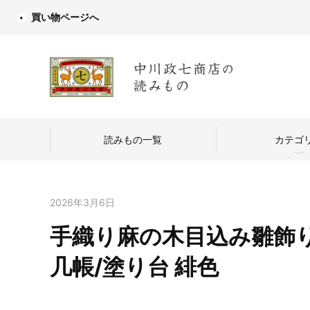
買い物ページへ
読みもの一覧
カテゴ
2026年3月6日
手織り麻の木目込み雛飾り
中川政七商店
几帳/塗り台 緋色
つくり手を訪