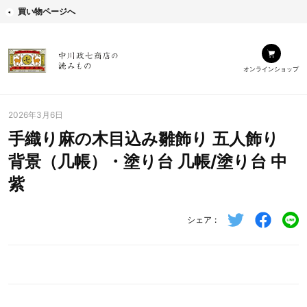
買い物ページへ
オンラインショップ
2026年3月6日
手織り麻の木目込み雛飾り 五人飾り
背景（几帳）・塗り台 几帳/塗り台 中
紫
シェア