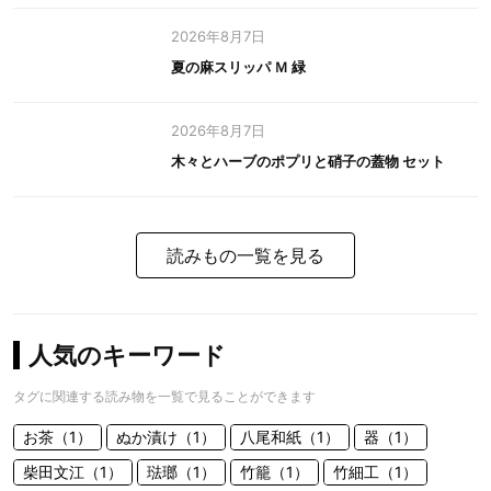
2026年8月7日
夏の麻スリッパ Ｍ 緑
2026年8月7日
木々とハーブのポプリと硝子の蓋物 セット
読みもの一覧を見る
人気のキーワード
タグに関連する読み物を一覧で見ることができます
お茶（1）
ぬか漬け（1）
八尾和紙（1）
器（1）
柴田文江（1）
琺瑯（1）
竹籠（1）
竹細工（1）