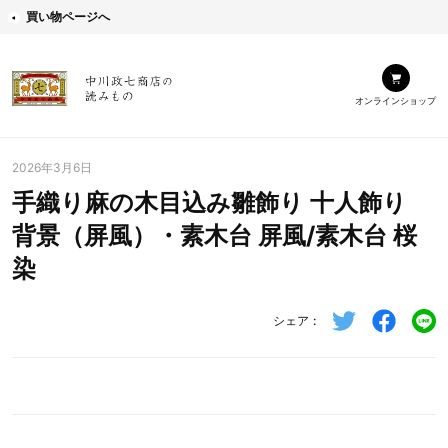
買い物ページへ
オンラインショップ
2026年3月6日
手織り麻の木目込み雛飾り 十人飾り
背景（屏風）・素木台 屏風/素木台 桜
染
シェア