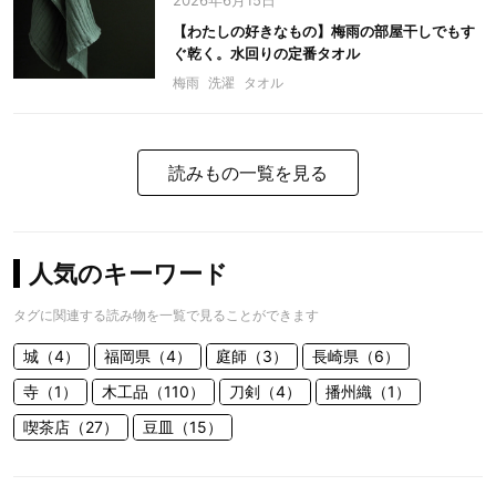
2026年6月15日
【わたしの好きなもの】梅雨の部屋干しでもす
ぐ乾く。水回りの定番タオル
梅雨
洗濯
タオル
読みもの一覧を見る
人気のキーワード
タグに関連する読み物を一覧で見ることができます
城（4）
福岡県（4）
庭師（3）
長崎県（6）
寺（1）
木工品（110）
刀剣（4）
播州織（1）
喫茶店（27）
豆皿（15）