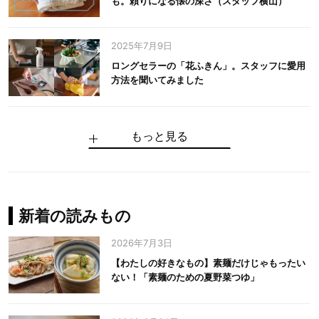
も。頼りになる懐の深さ（スタッフ横山）
2025年7月9日
ロングセラーの「花ふきん」。スタッフに愛用
方法を聞いてみました
もっと見る
手仕事だからできる“いいもの”を作り続ける。
麻の老舗が届けたい、麻の魅力をのせた衣「中
中川政七商店の謎を解く、6つの問いと1つの答
100年先の日本に工芸があるように。中川政七
中川政七商店スタッフが綴る「今日も、土鍋ま
【わたしの好きなもの】素麺だけじゃもったい
伝統の「江戸硝子」を今につなぐ田島硝子
川政七商店の麻」
え
商店のものづくり
かせ日記」
ない！「素麺のための夏野菜つゆ」
中川政七商店の麻
中川政七商店
中川政七商店
花ふきん
まちづくり
新着の読みもの
2026年7月3日
【わたしの好きなもの】素麺だけじゃもったい
ない！「素麺のための夏野菜つゆ」