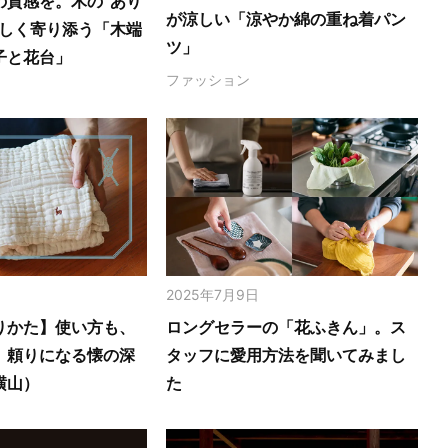
の質感を。木の‟あり
が涼しい「涼やか綿の重ね着パン
さしく寄り添う「木端
ツ」
子と花台」
ファッション
2025年7月9日
りかた】使い方も、
ロングセラーの「花ふきん」。ス
。頼りになる懐の深
タッフに愛用方法を聞いてみまし
横山）
た