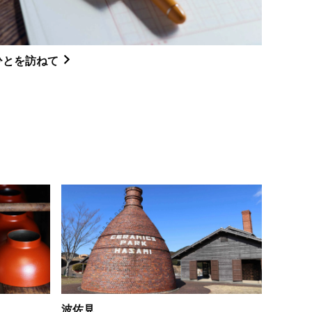
ひとを訪ねて
波佐見