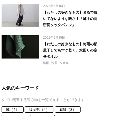
2026年6月16日
【わたしの好きなもの】まるで履
いてないような軽さ！「薄手の高
密度タックパンツ」
2026年6月15日
【わたしの好きなもの】梅雨の部
屋干しでもすぐ乾く。水回りの定
番タオル
梅雨
洗濯
タオル
人気のキーワード
タグに関連する読み物を一覧で見ることができます
城（4）
福岡県（4）
庭師（3）