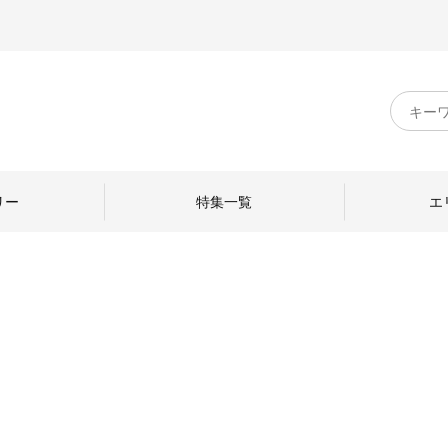
キ
ー
ワ
ー
ド
リー
特集一覧
エ
検
索
のものづくり
日本の暮らし
中川政七商店のひと
ねて
産地探訪
ひとを訪ねて