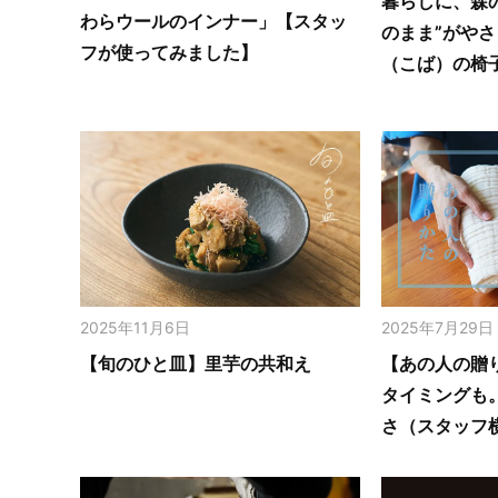
暮らしに、森
わらウールのインナー」【スタッ
のまま”がや
フが使ってみました】
（こば）の椅
2025年11月6日
2025年7月29日
【旬のひと皿】里芋の共和え
【あの人の贈
タイミングも
さ（スタッフ