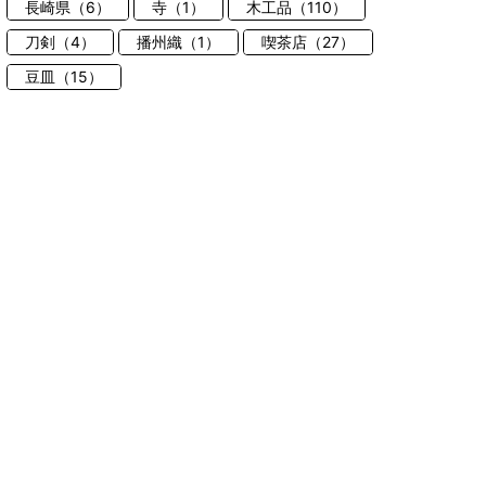
長崎県（6）
寺（1）
木工品（110）
刀剣（4）
播州織（1）
喫茶店（27）
豆皿（15）