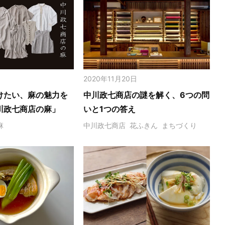
2020年11月20日
けたい、麻の魅力を
中川政七商店の謎を解く、6つの問
川政七商店の麻」
いと1つの答え
麻
中川政七商店
花ふきん
まちづくり