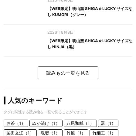
2026年8月8日
【WEB限定】明山窯 SHIGA☆LUCKY サイズな
し KUMORI（グレー）
2026年8月8日
【WEB限定】明山窯 SHIGA☆LUCKY サイズな
し NINJA（黒）
読みもの一覧を見る
人気のキーワード
タグに関連する読み物を一覧で見ることができます
お茶（1）
ぬか漬け（1）
八尾和紙（1）
器（1）
柴田文江（1）
琺瑯（1）
竹籠（1）
竹細工（1）