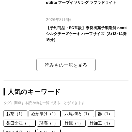
utilite フープイヤリング ラブラドライト
2026年8月6日
【予約商品・EC常設】奈良御菓子製造所 ocasi
シルクチーズケーキ ハーフサイズ（8/13-14発
送分）
読みもの一覧を見る
人気のキーワード
タグに関連する読み物を一覧で見ることができます
お茶（1）
ぬか漬け（1）
八尾和紙（1）
器（1）
柴田文江（1）
琺瑯（1）
竹籠（1）
竹細工（1）