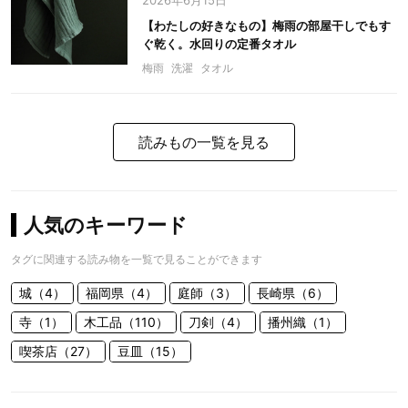
2026年6月15日
【わたしの好きなもの】梅雨の部屋干しでもす
ぐ乾く。水回りの定番タオル
梅雨
洗濯
タオル
読みもの一覧を見る
人気のキーワード
タグに関連する読み物を一覧で見ることができます
城（4）
福岡県（4）
庭師（3）
長崎県（6）
寺（1）
木工品（110）
刀剣（4）
播州織（1）
喫茶店（27）
豆皿（15）