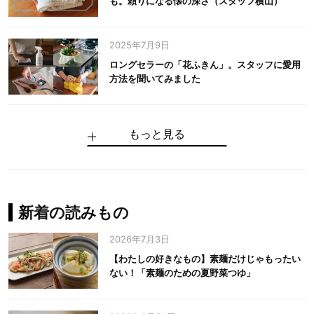
も。頼りになる懐の深さ（スタッフ横山）
2025年7月9日
ロングセラーの「花ふきん」。スタッフに愛用
方法を聞いてみました
もっと見る
手仕事だからできる“いいもの”を作り続ける。
麻の老舗が届けたい、麻の魅力をのせた衣「中
中川政七商店の謎を解く、6つの問いと1つの答
100年先の日本に工芸があるように。中川政七
中川政七商店スタッフが綴る「今日も、土鍋ま
【わたしの好きなもの】素麺だけじゃもったい
伝統の「江戸硝子」を今につなぐ田島硝子
川政七商店の麻」
え
商店のものづくり
かせ日記」
ない！「素麺のための夏野菜つゆ」
中川政七商店の麻
中川政七商店
中川政七商店
花ふきん
まちづくり
新着の読みもの
2026年7月3日
【わたしの好きなもの】素麺だけじゃもったい
ない！「素麺のための夏野菜つゆ」