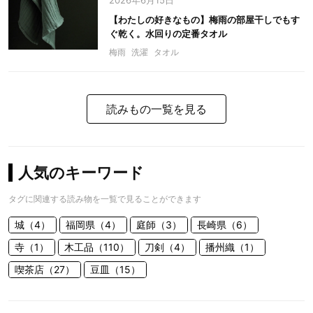
2026年6月15日
【わたしの好きなもの】梅雨の部屋干しでもす
ぐ乾く。水回りの定番タオル
梅雨
洗濯
タオル
読みもの一覧を見る
人気のキーワード
タグに関連する読み物を一覧で見ることができます
城（4）
福岡県（4）
庭師（3）
長崎県（6）
寺（1）
木工品（110）
刀剣（4）
播州織（1）
喫茶店（27）
豆皿（15）