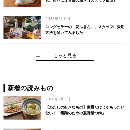
も。頼りになる懐の深さ（スタッフ横山）
2025年7月9日
ロングセラーの「花ふきん」。スタッフに愛用
方法を聞いてみました
もっと見る
手仕事だからできる“いいもの”を作り続ける。
麻の老舗が届けたい、麻の魅力をのせた衣「中
中川政七商店の謎を解く、6つの問いと1つの答
100年先の日本に工芸があるように。中川政七
中川政七商店スタッフが綴る「今日も、土鍋ま
【わたしの好きなもの】素麺だけじゃもったい
伝統の「江戸硝子」を今につなぐ田島硝子
川政七商店の麻」
え
商店のものづくり
かせ日記」
ない！「素麺のための夏野菜つゆ」
中川政七商店の麻
中川政七商店
中川政七商店
花ふきん
まちづくり
新着の読みもの
2026年7月3日
【わたしの好きなもの】素麺だけじゃもったい
ない！「素麺のための夏野菜つゆ」