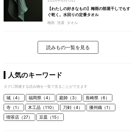
2026年6月15日
【わたしの好きなもの】梅雨の部屋干しでもす
ぐ乾く。水回りの定番タオル
梅雨
洗濯
タオル
読みもの一覧を見る
人気のキーワード
タグに関連する読み物を一覧で見ることができます
城（4）
福岡県（4）
庭師（3）
長崎県（6）
寺（1）
木工品（110）
刀剣（4）
播州織（1）
喫茶店（27）
豆皿（15）