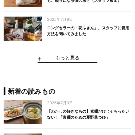
も。頼りになる懐の深さ（スタッフ横山）
2025年7月9日
ロングセラーの「花ふきん」。スタッフに愛用
方法を聞いてみました
もっと見る
手仕事だからできる“いいもの”を作り続ける。
麻の老舗が届けたい、麻の魅力をのせた衣「中
中川政七商店の謎を解く、6つの問いと1つの答
100年先の日本に工芸があるように。中川政七
中川政七商店スタッフが綴る「今日も、土鍋ま
【わたしの好きなもの】素麺だけじゃもったい
伝統の「江戸硝子」を今につなぐ田島硝子
川政七商店の麻」
え
商店のものづくり
かせ日記」
ない！「素麺のための夏野菜つゆ」
中川政七商店の麻
中川政七商店
中川政七商店
花ふきん
まちづくり
新着の読みもの
2026年7月3日
【わたしの好きなもの】素麺だけじゃもったい
ない！「素麺のための夏野菜つゆ」