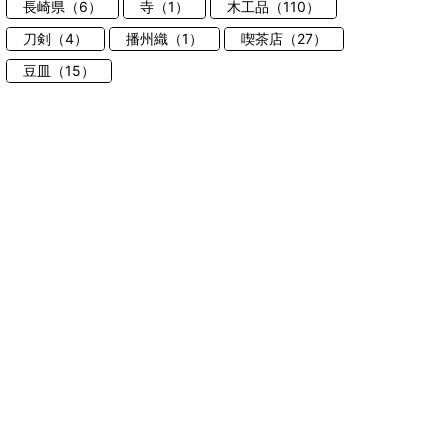
長崎県（6）
寺（1）
木工品（110）
刀剣（4）
播州織（1）
喫茶店（27）
豆皿（15）