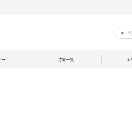
キ
ー
ワ
ー
ド
リー
特集一覧
エ
検
索
のものづくり
日本の暮らし
中川政七商店のひと
ねて
産地探訪
ひとを訪ねて