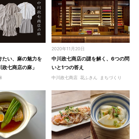
2020年11月20日
けたい、麻の魅力を
中川政七商店の謎を解く、6つの問
川政七商店の麻」
いと1つの答え
麻
中川政七商店
花ふきん
まちづくり