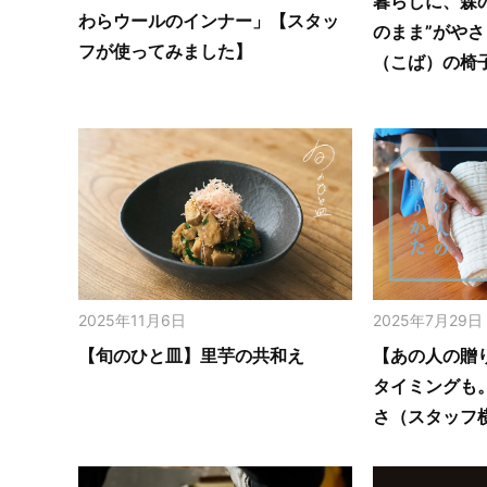
暮らしに、森
わらウールのインナー」【スタッ
のまま”がや
フが使ってみました】
（こば）の椅
2025年11月6日
2025年7月29日
【旬のひと皿】里芋の共和え
【あの人の贈
タイミングも
さ（スタッフ