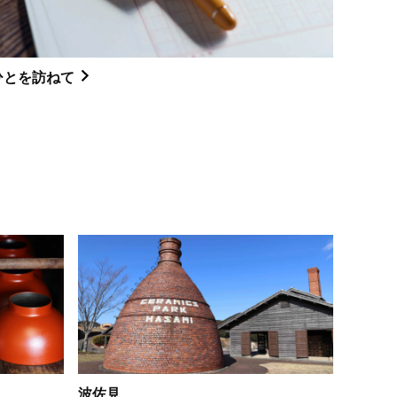
ひとを訪ねて
波佐見