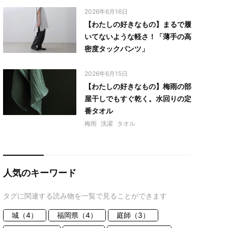
2026年6月16日
【わたしの好きなもの】まるで履
いてないような軽さ！「薄手の高
密度タックパンツ」
2026年6月15日
【わたしの好きなもの】梅雨の部
屋干しでもすぐ乾く。水回りの定
番タオル
梅雨
洗濯
タオル
人気のキーワード
タグに関連する読み物を一覧で見ることができます
城（4）
福岡県（4）
庭師（3）