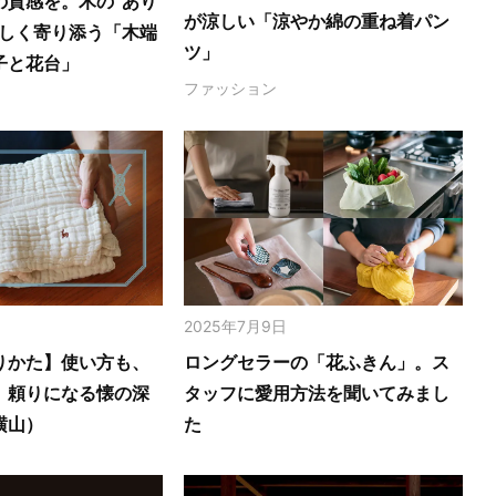
の質感を。木の‟あり
が涼しい「涼やか綿の重ね着パン
さしく寄り添う「木端
ツ」
子と花台」
ファッション
2025年7月9日
りかた】使い方も、
ロングセラーの「花ふきん」。ス
。頼りになる懐の深
タッフに愛用方法を聞いてみまし
横山）
た