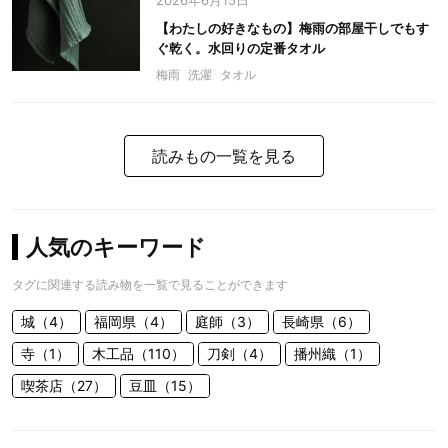
2026年6月15日
【わたしの好きなもの】梅雨の部屋干しでもす
ぐ乾く。水回りの定番タオル
梅雨
洗濯
タオル
読みもの一覧を見る
人気のキーワード
タグに関連する読み物を一覧で見ることができます
城（4）
福岡県（4）
庭師（3）
長崎県（6）
寺（1）
木工品（110）
刀剣（4）
播州織（1）
喫茶店（27）
豆皿（15）