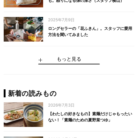
も。頼りになる懐の深さ（スタッフ横山）
2025年7月9日
ロングセラーの「花ふきん」。スタッフに愛用
方法を聞いてみました
もっと見る
手仕事だからできる“いいもの”を作り続ける。
麻の老舗が届けたい、麻の魅力をのせた衣「中
中川政七商店の謎を解く、6つの問いと1つの答
100年先の日本に工芸があるように。中川政七
中川政七商店スタッフが綴る「今日も、土鍋ま
【わたしの好きなもの】素麺だけじゃもったい
伝統の「江戸硝子」を今につなぐ田島硝子
川政七商店の麻」
え
商店のものづくり
かせ日記」
ない！「素麺のための夏野菜つゆ」
中川政七商店の麻
中川政七商店
中川政七商店
花ふきん
まちづくり
新着の読みもの
2026年7月3日
【わたしの好きなもの】素麺だけじゃもったい
ない！「素麺のための夏野菜つゆ」