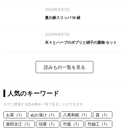
2026年8月7日
夏の麻スリッパ Ｍ 緑
2026年8月7日
木々とハーブのポプリと硝子の蓋物 セット
読みもの一覧を見る
人気のキーワード
タグに関連する読み物を一覧で見ることができます
お茶（1）
ぬか漬け（1）
八尾和紙（1）
器（1）
柴田文江（1）
琺瑯（1）
竹籠（1）
竹細工（1）