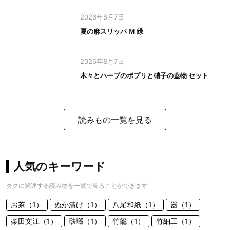
2026年8月7日
夏の麻スリッパ Ｍ 緑
2026年8月7日
木々とハーブのポプリと硝子の蓋物 セット
読みもの一覧を見る
人気のキーワード
タグに関連する読み物を一覧で見ることができます
お茶（1）
ぬか漬け（1）
八尾和紙（1）
器（1）
柴田文江（1）
琺瑯（1）
竹籠（1）
竹細工（1）