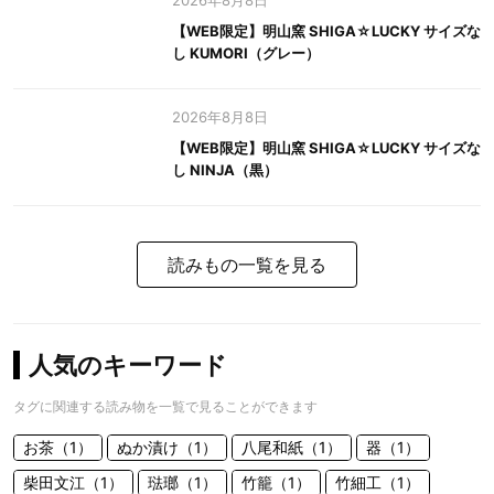
2026年8月8日
【WEB限定】明山窯 SHIGA☆LUCKY サイズな
し KUMORI（グレー）
2026年8月8日
【WEB限定】明山窯 SHIGA☆LUCKY サイズな
し NINJA（黒）
読みもの一覧を見る
人気のキーワード
タグに関連する読み物を一覧で見ることができます
お茶（1）
ぬか漬け（1）
八尾和紙（1）
器（1）
柴田文江（1）
琺瑯（1）
竹籠（1）
竹細工（1）