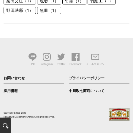
柴田文江（1）
琺瑯（1）
竹籠（1）
竹細工（1）
野田琺瑯（1）
魚皿（1）
LINE
Instagram
Twitter
Facebook
メールマガジン
お問い合わせ
プライバシーポリシー
採用情報
中川政七商店について
Copyright©2000-2026
Nakagawa Masashichi Shoten All Rights Reserved.
検