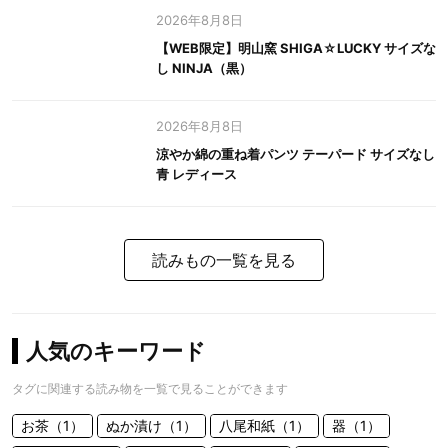
2026年8月8日
【WEB限定】明山窯 SHIGA☆LUCKY サイズな
し NINJA（黒）
2026年8月8日
涼やか綿の重ね着パンツ テーパード サイズなし
青 レディース
読みもの一覧を見る
人気のキーワード
タグに関連する読み物を一覧で見ることができます
お茶（1）
ぬか漬け（1）
八尾和紙（1）
器（1）