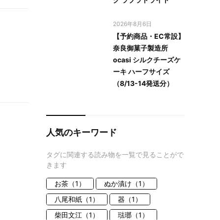
2026年8月6日
【予約商品・EC常設】
奈良御菓子製造所
ocasi シルクチーズケ
ーキ ハーフサイズ
（8/13-14発送分）
人気のキーワード
タグに関連する読み物を一覧で見ることがで
きます
お茶（1）
ぬか漬け（1）
八尾和紙（1）
器（1）
柴田文江（1）
琺瑯（1）