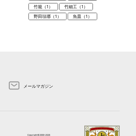
竹籠（1）
竹細工（1）
野田琺瑯（1）
魚皿（1）
メールマガジン
Copyright©2000-2026