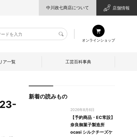
中川政七商店について
店舗情報
検
オンラインショップ
索
リア一覧
工芸百科事典
新着の読みもの
3-
2026年8月6日
【予約商品・EC常設】
奈良御菓子製造所
ocasi シルクチーズケ