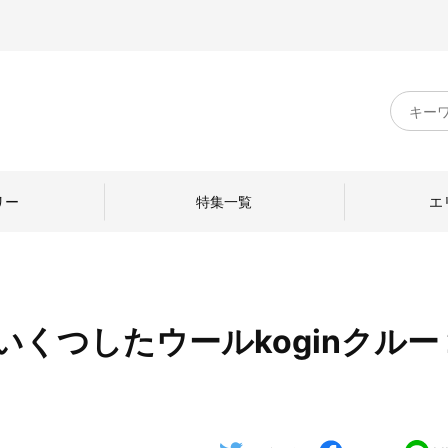
キ
ー
ワ
ー
ド
リー
特集一覧
エ
検
索
くつしたウールkoginクルー 2
のものづくり
日本の暮らし
中川政七商店のひと
ねて
産地探訪
ひとを訪ねて