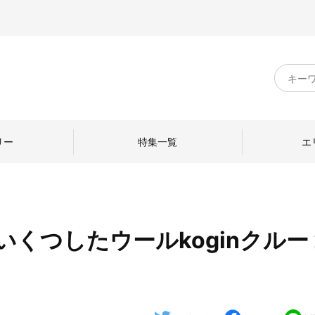
キ
ー
ワ
ー
ド
リー
特集一覧
エ
検
索
くつしたウールkoginクルー 2
のものづくり
日本の暮らし
中川政七商店のひと
ねて
産地探訪
ひとを訪ねて