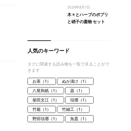
2026年8月7日
木々とハーブのポプリ
と硝子の蓋物 セット
人気のキーワード
タグに関連する読み物を一覧で見ることがで
きます
お茶（1）
ぬか漬け（1）
八尾和紙（1）
器（1）
柴田文江（1）
琺瑯（1）
竹籠（1）
竹細工（1）
野田琺瑯（1）
魚皿（1）