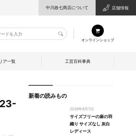
中川政七商店について
店舗情報
検
オンラインショップ
索
リア一覧
工芸百科事典
新着の読みもの
3-
2026年8月7日
サイズフリーの麻の羽
織り サイズなし 灰白
レディース