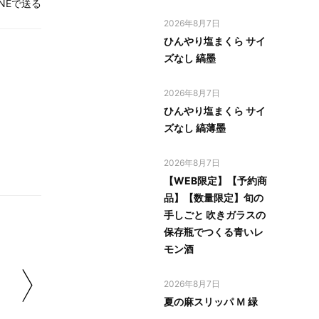
INEで送る
2026年8月7日
ひんやり塩まくら サイ
ズなし 縞墨
2026年8月7日
ひんやり塩まくら サイ
ズなし 縞薄墨
2026年8月7日
【WEB限定】【予約商
品】【数量限定】旬の
手しごと 吹きガラスの
保存瓶でつくる青いレ
モン酒
2026年8月7日
夏の麻スリッパ Ｍ 緑