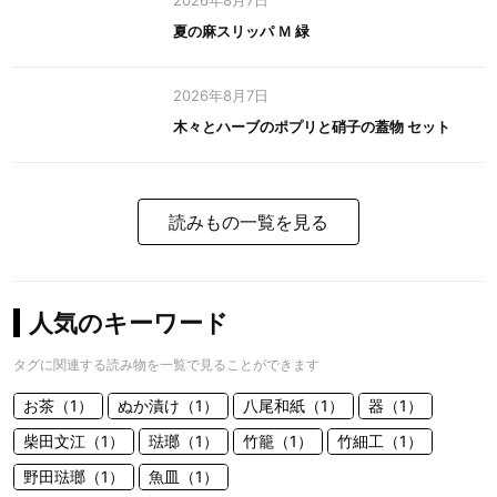
2026年8月7日
夏の麻スリッパ Ｍ 緑
2026年8月7日
木々とハーブのポプリと硝子の蓋物 セット
読みもの一覧を見る
人気のキーワード
タグに関連する読み物を一覧で見ることができます
お茶（1）
ぬか漬け（1）
八尾和紙（1）
器（1）
柴田文江（1）
琺瑯（1）
竹籠（1）
竹細工（1）
野田琺瑯（1）
魚皿（1）