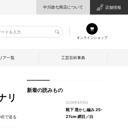
中川政七商店について
店舗情報
検
オンラインショップ
索
リア一覧
工芸百科事典
新着の読みもの
キナリ
2026年8月6日
靴下 透かし編み 25-
27cm 網目／白
INEで送る