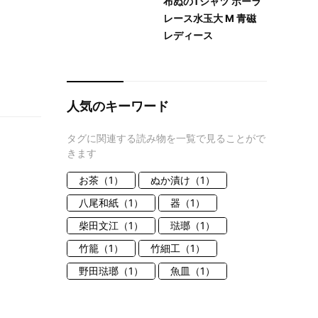
布ぬのTシャツ ボーラ
レース水玉大 M 青磁
レディース
人気のキーワード
タグに関連する読み物を一覧で見ることがで
きます
お茶（1）
ぬか漬け（1）
八尾和紙（1）
器（1）
柴田文江（1）
琺瑯（1）
竹籠（1）
竹細工（1）
野田琺瑯（1）
魚皿（1）