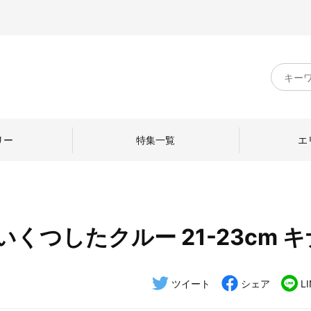
キ
ー
ワ
ー
ド
リー
特集一覧
エ
検
索
くつしたクルー 21-23cm 
のものづくり
日本の暮らし
中川政七商店のひと
ねて
産地探訪
ひとを訪ねて
ツイート
シェア
L