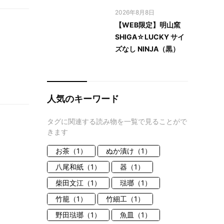
2026年8月8日
【WEB限定】明山窯
SHIGA☆LUCKY サイ
ズなし NINJA（黒）
人気のキーワード
タグに関連する読み物を一覧で見ることがで
きます
お茶（1）
ぬか漬け（1）
八尾和紙（1）
器（1）
柴田文江（1）
琺瑯（1）
竹籠（1）
竹細工（1）
野田琺瑯（1）
魚皿（1）