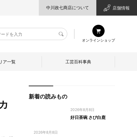
中川政七商店について
店舗情報
検
オンラインショップ
索
リア一覧
工芸百科事典
新着の読みもの
スカ
2026年8月8日
好日茶碗 さび白鹿
2026年8月8日