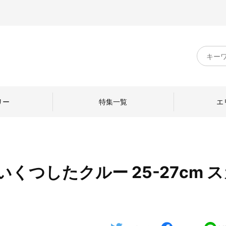
キ
ー
ワ
ー
ド
リー
特集一覧
エ
検
索
くつしたクルー 25-27cm 
のものづくり
日本の暮らし
中川政七商店のひと
ねて
産地探訪
ひとを訪ねて