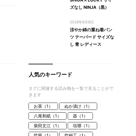
ズなし NINJA（黒）
2026年8月8日
涼やか綿の重ね着パン
ツ テーパード サイズな
し 青 レディース
人気のキーワード
タグに関連する読み物を一覧で見ることがで
きます
お茶（1）
ぬか漬け（1）
八尾和紙（1）
器（1）
柴田文江（1）
琺瑯（1）
竹籠（1）
竹細工（1）