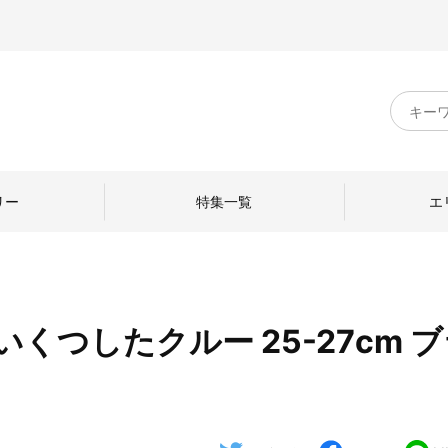
キ
ー
ワ
ー
ド
リー
特集一覧
エ
検
索
くつしたクルー 25-27cm 
のものづくり
日本の暮らし
中川政七商店のひと
ねて
産地探訪
ひとを訪ねて