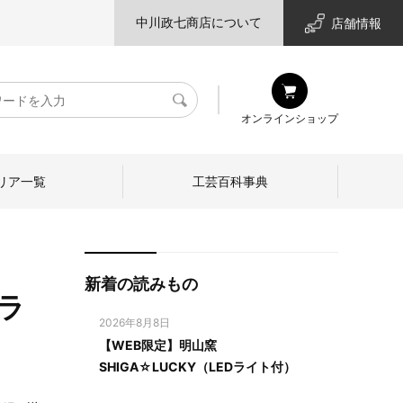
中川政七商店について
店舗情報
検
オンラインショップ
索
リア一覧
工芸百科事典
新着の読みもの
ブラ
2026年8月8日
【WEB限定】明山窯
SHIGA☆LUCKY（LEDライト付）