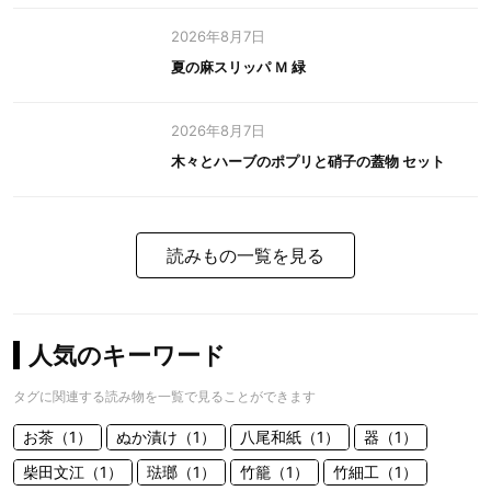
2026年8月7日
夏の麻スリッパ Ｍ 緑
2026年8月7日
木々とハーブのポプリと硝子の蓋物 セット
読みもの一覧を見る
人気のキーワード
タグに関連する読み物を一覧で見ることができます
お茶（1）
ぬか漬け（1）
八尾和紙（1）
器（1）
柴田文江（1）
琺瑯（1）
竹籠（1）
竹細工（1）