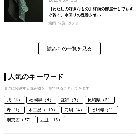
2026年6月15日
【わたしの好きなもの】梅雨の部屋干しでもす
ぐ乾く。水回りの定番タオル
梅雨
洗濯
タオル
読みもの一覧を見る
人気のキーワード
タグに関連する読み物を一覧で見ることができます
城（4）
福岡県（4）
庭師（3）
長崎県（6）
寺（1）
木工品（110）
刀剣（4）
播州織（1）
喫茶店（27）
豆皿（15）