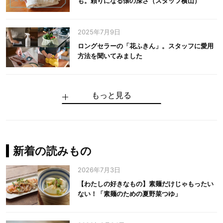
も。頼りになる懐の深さ（スタッフ横山）
2025年7月9日
ロングセラーの「花ふきん」。スタッフに愛用
方法を聞いてみました
もっと見る
手仕事だからできる“いいもの”を作り続ける。
麻の老舗が届けたい、麻の魅力をのせた衣「中
中川政七商店の謎を解く、6つの問いと1つの答
100年先の日本に工芸があるように。中川政七
中川政七商店スタッフが綴る「今日も、土鍋ま
【わたしの好きなもの】素麺だけじゃもったい
伝統の「江戸硝子」を今につなぐ田島硝子
川政七商店の麻」
え
商店のものづくり
かせ日記」
ない！「素麺のための夏野菜つゆ」
中川政七商店の麻
中川政七商店
中川政七商店
花ふきん
まちづくり
新着の読みもの
2026年7月3日
【わたしの好きなもの】素麺だけじゃもったい
ない！「素麺のための夏野菜つゆ」