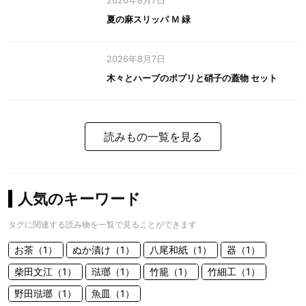
2026年8月7日
夏の麻スリッパ Ｍ 緑
2026年8月7日
木々とハーブのポプリと硝子の蓋物 セット
読みもの一覧を見る
人気のキーワード
タグに関連する読み物を一覧で見ることができます
お茶（1）
ぬか漬け（1）
八尾和紙（1）
器（1）
柴田文江（1）
琺瑯（1）
竹籠（1）
竹細工（1）
野田琺瑯（1）
魚皿（1）