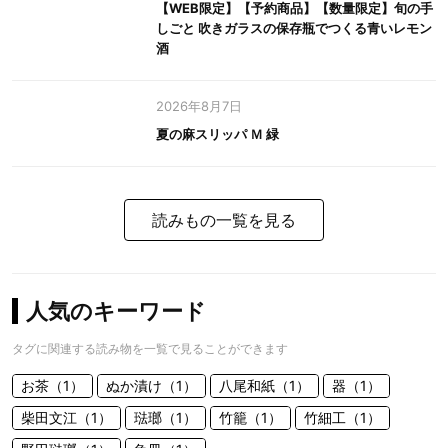
【WEB限定】【予約商品】【数量限定】旬の手
しごと 吹きガラスの保存瓶でつくる青いレモン
酒
2026年8月7日
夏の麻スリッパ Ｍ 緑
読みもの一覧を見る
人気のキーワード
タグに関連する読み物を一覧で見ることができます
お茶（1）
ぬか漬け（1）
八尾和紙（1）
器（1）
柴田文江（1）
琺瑯（1）
竹籠（1）
竹細工（1）