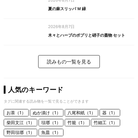
2026年8月7日
夏の麻スリッパ Ｍ 緑
2026年8月7日
木々とハーブのポプリと硝子の蓋物 セット
読みもの一覧を見る
人気のキーワード
タグに関連する読み物を一覧で見ることができます
お茶（1）
ぬか漬け（1）
八尾和紙（1）
器（1）
柴田文江（1）
琺瑯（1）
竹籠（1）
竹細工（1）
野田琺瑯（1）
魚皿（1）