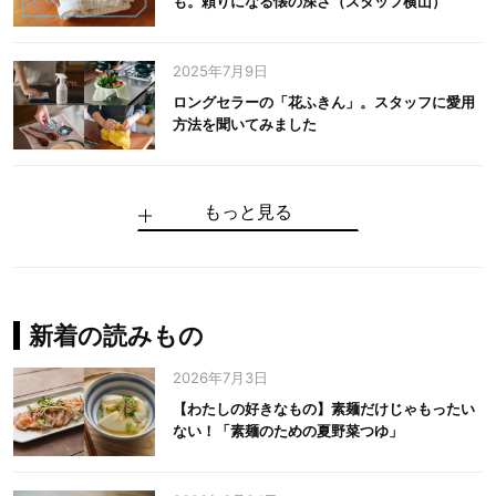
も。頼りになる懐の深さ（スタッフ横山）
2025年7月9日
ロングセラーの「花ふきん」。スタッフに愛用
方法を聞いてみました
もっと見る
手仕事だからできる“いいもの”を作り続ける。
麻の老舗が届けたい、麻の魅力をのせた衣「中
中川政七商店の謎を解く、6つの問いと1つの答
100年先の日本に工芸があるように。中川政七
中川政七商店スタッフが綴る「今日も、土鍋ま
【わたしの好きなもの】素麺だけじゃもったい
伝統の「江戸硝子」を今につなぐ田島硝子
川政七商店の麻」
え
商店のものづくり
かせ日記」
ない！「素麺のための夏野菜つゆ」
中川政七商店の麻
中川政七商店
中川政七商店
花ふきん
まちづくり
新着の読みもの
2026年7月3日
【わたしの好きなもの】素麺だけじゃもったい
ない！「素麺のための夏野菜つゆ」