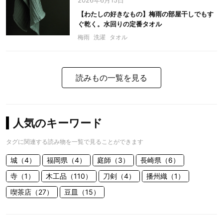
2026年6月15日
【わたしの好きなもの】梅雨の部屋干しでもす
ぐ乾く。水回りの定番タオル
梅雨
洗濯
タオル
読みもの一覧を見る
人気のキーワード
タグに関連する読み物を一覧で見ることができます
城（4）
福岡県（4）
庭師（3）
長崎県（6）
寺（1）
木工品（110）
刀剣（4）
播州織（1）
喫茶店（27）
豆皿（15）