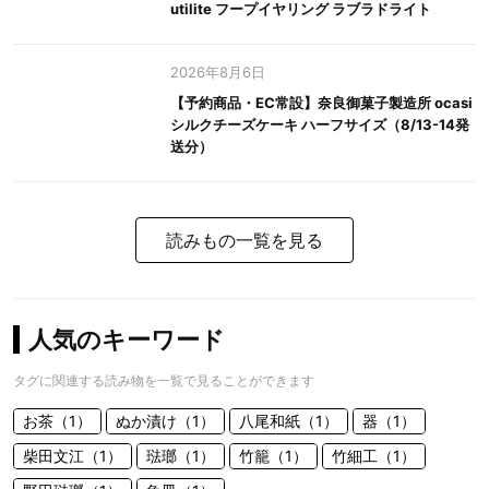
utilite フープイヤリング ラブラドライト
2026年8月6日
【予約商品・EC常設】奈良御菓子製造所 ocasi
シルクチーズケーキ ハーフサイズ（8/13-14発
送分）
読みもの一覧を見る
人気のキーワード
タグに関連する読み物を一覧で見ることができます
お茶（1）
ぬか漬け（1）
八尾和紙（1）
器（1）
柴田文江（1）
琺瑯（1）
竹籠（1）
竹細工（1）