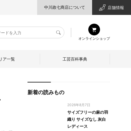
中川政七商店について
店舗情報
検
オンラインショップ
索
リア一覧
工芸百科事典
新着の読みもの
-
2026年8月7日
サイズフリーの麻の羽
織り サイズなし 灰白
レディース