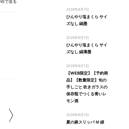
INEで送る
2026年8月7日
ひんやり塩まくら サイ
ズなし 縞墨
2026年8月7日
ひんやり塩まくら サイ
ズなし 縞薄墨
2026年8月7日
【WEB限定】【予約商
品】【数量限定】旬の
手しごと 吹きガラスの
保存瓶でつくる青いレ
モン酒
2026年8月7日
夏の麻スリッパ Ｍ 緑