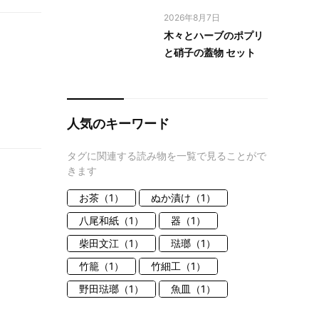
2026年8月7日
木々とハーブのポプリ
と硝子の蓋物 セット
人気のキーワード
タグに関連する読み物を一覧で見ることがで
きます
お茶（1）
ぬか漬け（1）
八尾和紙（1）
器（1）
柴田文江（1）
琺瑯（1）
竹籠（1）
竹細工（1）
野田琺瑯（1）
魚皿（1）