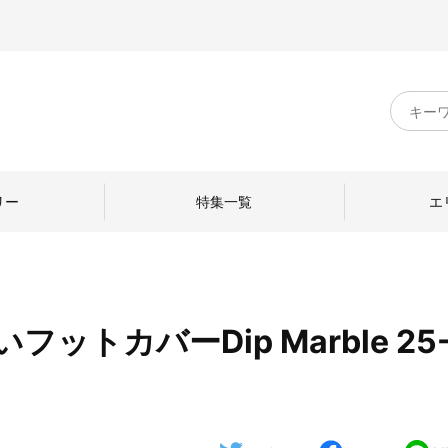
キ
ー
ワ
ー
ド
リー
特集一覧
エ
検
索
ットカバーDip Marble 25
のものづくり
日本の暮らし
中川政七商店のひと
ねて
産地探訪
ひとを訪ねて