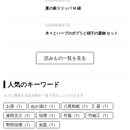
2026年8月7日
夏の麻スリッパ Ｍ 緑
2026年8月7日
木々とハーブのポプリと硝子の蓋物 セット
読みもの一覧を見る
人気のキーワード
タグに関連する読み物を一覧で見ることができます
お茶（1）
ぬか漬け（1）
八尾和紙（1）
器（1）
柴田文江（1）
琺瑯（1）
竹籠（1）
竹細工（1）
野田琺瑯（1）
魚皿（1）