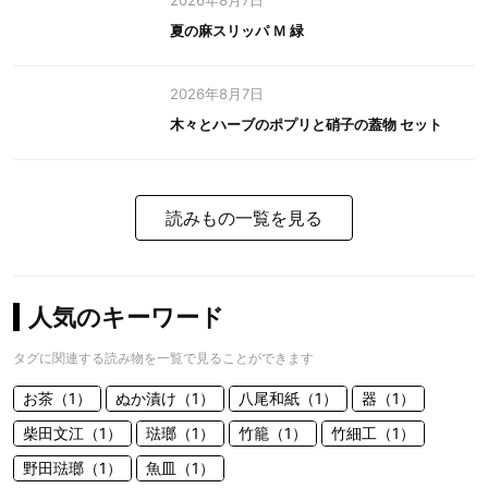
2026年8月7日
夏の麻スリッパ Ｍ 緑
2026年8月7日
木々とハーブのポプリと硝子の蓋物 セット
読みもの一覧を見る
人気のキーワード
タグに関連する読み物を一覧で見ることができます
お茶（1）
ぬか漬け（1）
八尾和紙（1）
器（1）
柴田文江（1）
琺瑯（1）
竹籠（1）
竹細工（1）
野田琺瑯（1）
魚皿（1）